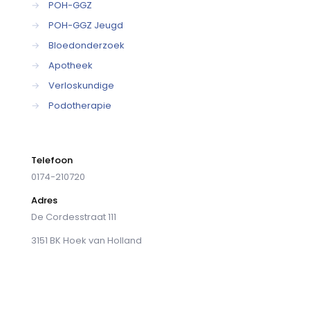
→
POH-GGZ
→
POH-GGZ Jeugd
→
Bloedonderzoek
→
Apotheek
→
Verloskundige
→
Podotherapie
Telefoon
0174-210720
Adres
De Cordesstraat 111
3151 BK Hoek van Holland