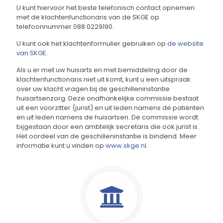
U kunt hiervoor het beste telefonisch contact opnemen
met de klachtenfunctionaris van de SKGE op
telefoonnummer
088 0229190
.
U kunt ook het klachtenformulier gebruiken op
de website
van SKGE
.
Als u er met uw huisarts en met bemiddeling door de
klachtenfunctionaris niet uit komt, kunt u een uitspraak
over uw klacht vragen bij de geschilleninstantie
huisartsenzorg. Deze onafhankelijke commissie bestaat
uit een voorzitter (jurist) en uit leden namens de patiënten
en uit leden namens de huisartsen. De commissie wordt
bijgestaan door een ambtelijk secretaris die ook jurist is.
Het oordeel van de geschilleninstantie is bindend. Meer
informatie kunt u vinden op
www.skge.nl
.