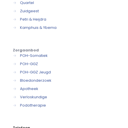
→
Quartel
→
Zuidgeest
→
Petri & Heijdra
→
Kamphuis & Ybema
Zorgaanbod
→
POH-Somatiek
→
POH-GGZ
→
POH-GGZ Jeugd
→
Bloedonderzoek
→
Apotheek
→
Verloskundige
→
Podotherapie
Telefoon