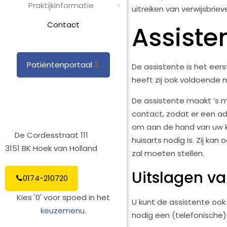
Praktijkinformatie
uitreiken van verwijsbrie
Contact
Assiste
Patiëntenportaal
De assistente is het eers
heeft zij ook voldoende
De assistente maakt ’s m
contact, zodat er een a
om aan de hand van uw k
De Cordesstraat 111
huisarts nodig is. Zij ka
3151 BK Hoek van Holland
zal moeten stellen.
Uitslagen v
0174-210720
Kies '0' voor spoed in het
U kunt de assistente ook
keuzemenu.
nodig een (telefonische) 