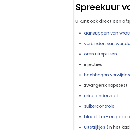
Spreekuur va
U kunt ook direct een af
aanstippen van wrat
verbinden van wond
oren uitspuiten
injecties
hechtingen verwijde
zwangerschapstest
urine onderzoek
suikercontrole
bloeddruk- en polsco
uitstrijkjes
(in het ka