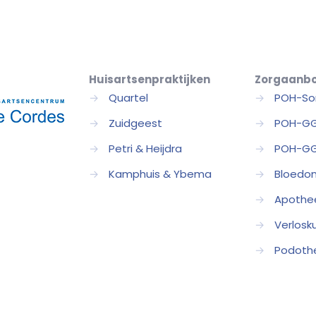
Huisartsenpraktijken
Zorgaanb
→
Quartel
→
POH-So
→
Zuidgeest
→
POH-G
→
Petri & Heijdra
→
POH-GG
→
Kamphuis & Ybema
→
Bloedo
→
Apothe
→
Verlosk
→
Podoth