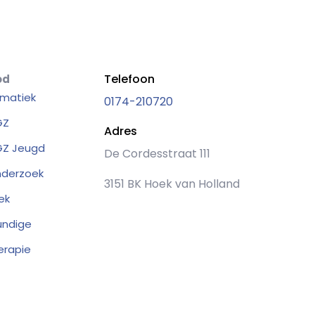
Telefoon
od
matiek
0174-210720
GZ
Adres
Z Jeugd
De Cordesstraat 111
nderzoek
3151 BK Hoek van Holland
ek
undige
erapie