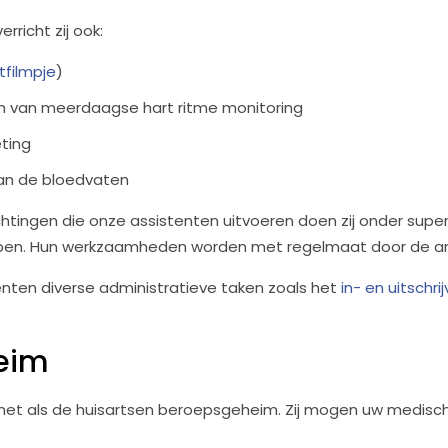
rricht zij ook:
tfilmpje
)
en van meerdaagse hart ritme monitoring
ting
an de bloedvaten
chtingen die onze assistenten uitvoeren doen zij onder superv
open. Hun werkzaamheden worden met regelmaat door de ar
enten diverse administratieve taken zoals het
in- en uitschr
eim
 net als de huisartsen beroepsgeheim. Zij mogen uw medisc