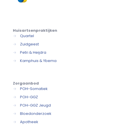
Huisartsenpraktijken
→
Quartel
→
Zuidgeest
→
Petri & Heijdra
→
Kamphuis & Ybema
Zorgaanbod
→
POH-Somatiek
→
POH-GGZ
→
POH-GGZ Jeugd
→
Bloedonderzoek
→
Apotheek