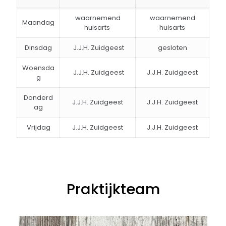
waarnemend
waarnemend
Maandag
huisarts
huisarts
Dinsdag
J.J.H. Zuidgeest
gesloten
Woensda
J.J.H. Zuidgeest
J.J.H. Zuidgeest
g
Donderd
J.J.H. Zuidgeest
J.J.H. Zuidgeest
ag
Vrijdag
J.J.H. Zuidgeest
J.J.H. Zuidgeest
Praktijkteam