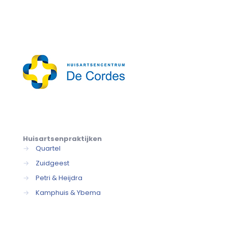
Huisartsenpraktijken
→
Quartel
→
Zuidgeest
→
Petri & Heijdra
→
Kamphuis & Ybema