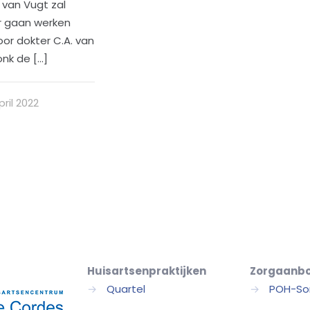
 van Vugt zal
r gaan werken
or dokter C.A. van
onk de
[…]
pril 2022
Huisartsenpraktijken
Zorgaanb
→
Quartel
→
POH-So