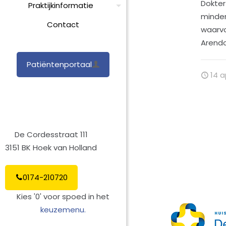
Dokter
Praktijkinformatie
minde
Contact
waarvo
Arend
Patiëntenportaal
14 a
De Cordesstraat 111
3151 BK Hoek van Holland
0174-210720
Kies '0' voor spoed in het
keuzemenu.