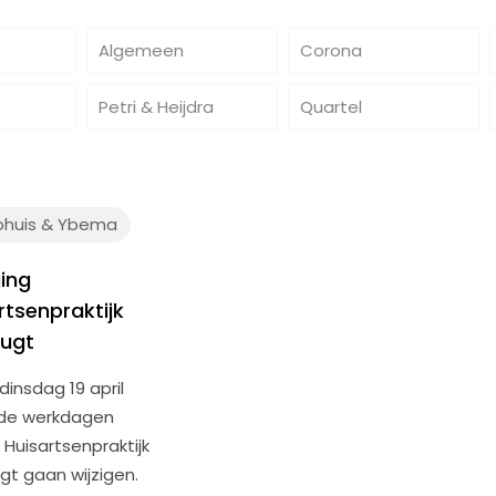
Algemeen
Corona
Petri & Heijdra
Quartel
huis & Ybema
ging
rtsenpraktijk
Vugt
dinsdag 19 april
 de werkdagen
 Huisartsenpraktijk
gt gaan wijzigen.