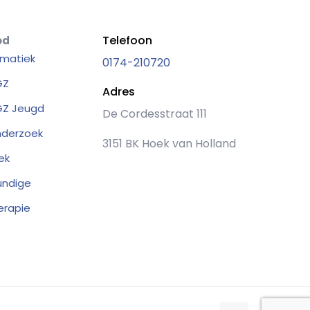
Telefoon
od
matiek
0174-210720
GZ
Adres
Z Jeugd
De Cordesstraat 111
nderzoek
3151 BK Hoek van Holland
ek
undige
erapie