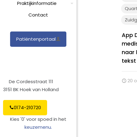
Praktijkinformatie
Quar
Contact
Zuid
App D
Patiëntenportaal
medi
naar 
tekst
20 
De Cordesstraat 111
3151 BK Hoek van Holland
0174-210720
Kies '0' voor spoed in het
keuzemenu.