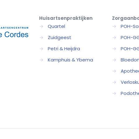
Huisartsenpraktijken
Zorgaanb
→
Quartel
→
POH-So
→
Zuidgeest
→
POH-G
→
Petri & Heijdra
→
POH-GG
→
Kamphuis & Ybema
→
Bloedo
→
Apothe
→
Verlosk
→
Podoth