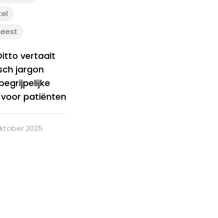
tel
geest
itto vertaalt
sch jargon
begrijpelijke
 voor patiënten
oktober 2025