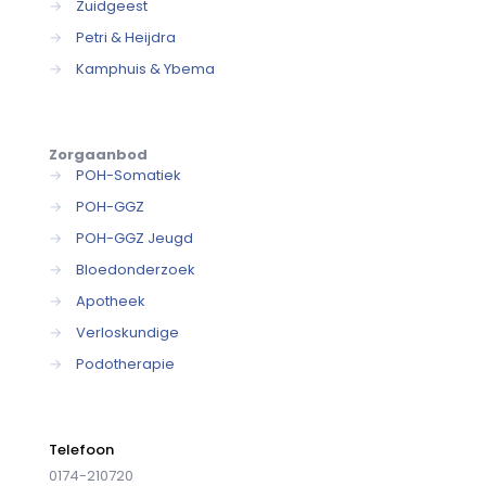
→
Zuidgeest
→
Petri & Heijdra
→
Kamphuis & Ybema
Zorgaanbod
→
POH-Somatiek
→
POH-GGZ
→
POH-GGZ Jeugd
→
Bloedonderzoek
→
Apotheek
→
Verloskundige
→
Podotherapie
Telefoon
0174-210720