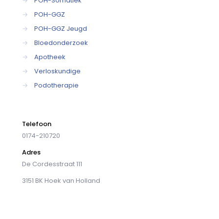
→
POH-Somatiek
→
POH-GGZ
→
POH-GGZ Jeugd
→
Bloedonderzoek
→
Apotheek
→
Verloskundige
→
Podotherapie
Telefoon
0174-210720
Adres
De Cordesstraat 111
3151 BK Hoek van Holland