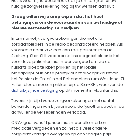
Het is weer bijna december, de tijd om te kijken of uw
huidige zorgverzekering nog bij uw wensen aansluit.
Graag willen wij u erop wijzen dat het heel
belangrijk is om de voorwaarden van uw huidige of
nieuwe verzekering te bekijken.
Er zijn namelijk zorgverzekeringen die niet alle
zorgaanbieders in de regio gecontracteerd hebben. Als
voorbeeld heeft VGZ een contract gesloten met de
Stichting-Star-SHL voor eerstelijns diagnostiek en is het
voor deze patienten niet meer vergoed om via de
huisarts bloed te laten prikken bij het lokale
bloedprikpunt in onze praktijk of het bloedprikpunt van
het Reinier de Graaf in het Behandelcentrum Westland. Zij
zullen bloed moeten prikken bij de Star-SHL, waarvan de
dichtsbijzijnde vestiging
op dit moment in Maasland is.
Tevens zijn bij diverse zorgverzekeringen het aantal
behandelingen van bijvoorbeeld de fysiotherapeut, in de
aanvullende verzekeringen verlaagd.
ONVZ gaat vanaf 1 januari niet meer alle merken
medicatie vergoeden en zal net als veel andere
zorgverzekeringen overgaan op een ‘laagste prijs