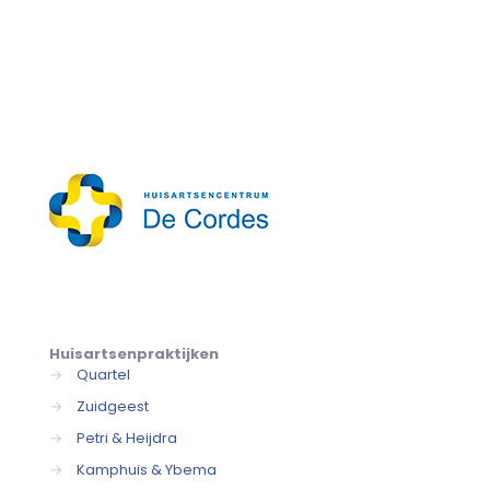
Huisartsenpraktijken
→
Quartel
→
Zuidgeest
→
Petri & Heijdra
→
Kamphuis & Ybema