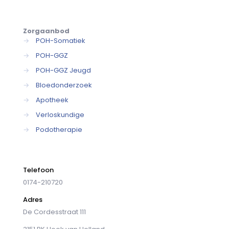
Zorgaanbod
→
POH-Somatiek
→
POH-GGZ
→
POH-GGZ Jeugd
→
Bloedonderzoek
→
Apotheek
→
Verloskundige
→
Podotherapie
Telefoon
0174-210720
Adres
De Cordesstraat 111