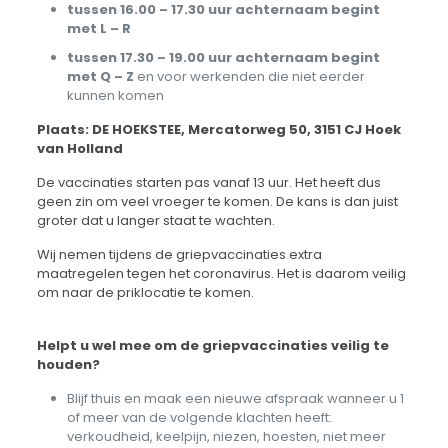
tussen 16.00 – 17.30 uur achternaam begint
met L – R
tussen 17.30 – 19.00 uur achternaam begint
met Q – Z
en voor werkenden die niet eerder
kunnen komen
Plaats: DE HOEKSTEE,
Mercatorweg 50, 3151 CJ Hoek
van Holland
De vaccinaties starten pas vanaf 13 uur. Het heeft dus
geen zin om veel vroeger te komen. De kans is dan juist
groter dat u langer staat te wachten.
Wij nemen tijdens de griepvaccinaties extra
maatregelen tegen het coronavirus. Het is daarom veilig
om naar de priklocatie te komen.
Helpt u wel mee om de griepvaccinaties veilig te
houden?
Blijf thuis en maak een nieuwe afspraak wanneer u 1
of meer van de volgende klachten heeft:
verkoudheid, keelpijn, niezen, hoesten, niet meer