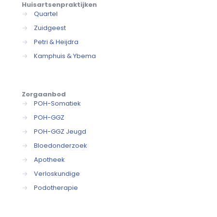
Huisartsenpraktijken
→
Quartel
→
Zuidgeest
→
Petri & Heijdra
→
Kamphuis & Ybema
Zorgaanbod
→
POH-Somatiek
→
POH-GGZ
→
POH-GGZ Jeugd
→
Bloedonderzoek
→
Apotheek
→
Verloskundige
→
Podotherapie