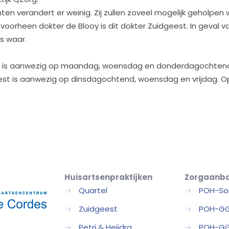
ten verandert er weinig. Zij zullen zoveel mogelijk geholpen
voorheen dokter de Blooy is dit dokter Zuidgeest. In geval v
ts waar.
l is aanwezig op maandag, woensdag en donderdagochtend. 
est is aanwezig op dinsdagochtend, woensdag en vrijdag.
Huisartsenpraktijken
Zorgaanb
→
Quartel
→
POH-So
→
Zuidgeest
→
POH-G
→
Petri & Heijdra
→
POH-GG