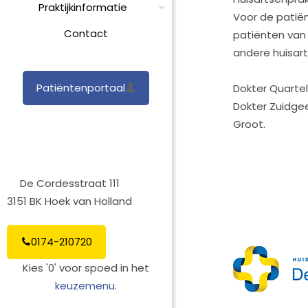
Praktijkinformatie
Voor de patiën
Contact
patiënten van 
andere huisar
Patiëntenportaal
Dokter Quarte
Dokter Zuidge
Groot.
De Cordesstraat 111
3151 BK Hoek van Holland
0174-210720
Kies '0' voor spoed in het
keuzemenu.