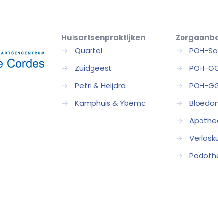
Huisartsenpraktijken
Zorgaanb
→
Quartel
→
POH-So
→
Zuidgeest
→
POH-G
→
Petri & Heijdra
→
POH-GG
→
Kamphuis & Ybema
→
Bloedo
→
Apothe
→
Verlosk
→
Podoth