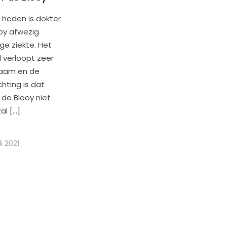
 heden is dokter
oy afwezig
e ziekte. Het
l verloopt zeer
aam en de
hting is dat
 de Blooy niet
al
[…]
li 2021