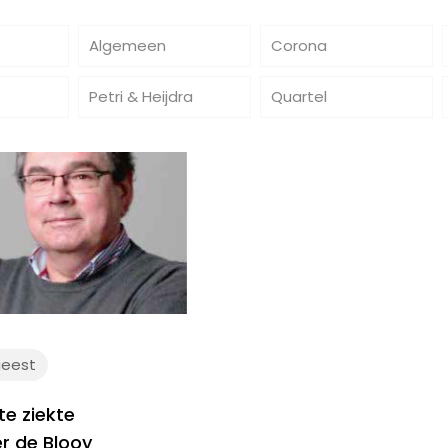
Algemeen
Corona
Petri & Heijdra
Quartel
geest
e ziekte
r de Blooy