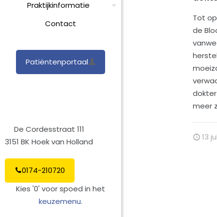
Praktijkinformatie
Tot op
Contact
de Blo
vanweg
herste
Patiëntenportaal
moeiz
verwac
dokter
meer z
De Cordesstraat 111
13 ju
3151 BK Hoek van Holland
0174-210720
Kies '0' voor spoed in het
keuzemenu.