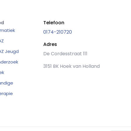
Telefoon
od
matiek
0174-210720
GZ
Adres
Z Jeugd
De Cordesstraat 111
nderzoek
3151 BK Hoek van Holland
ek
undige
erapie