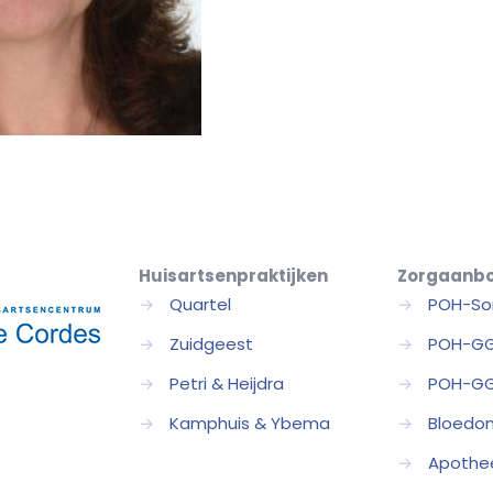
Huisartsenpraktijken
Zorgaanb
→
Quartel
→
POH-So
→
Zuidgeest
→
POH-G
→
Petri & Heijdra
→
POH-GG
→
Kamphuis & Ybema
→
Bloedo
→
Apothe