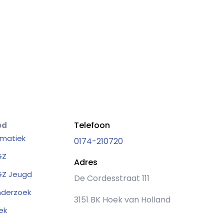
Telefoon
od
matiek
0174-210720
GZ
Adres
Z Jeugd
De Cordesstraat 111
nderzoek
3151 BK Hoek van Holland
ek