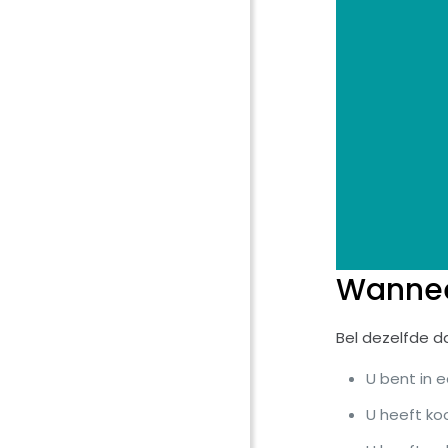
Wanneer
Bel dezelfde da
U bent in 
U heeft ko