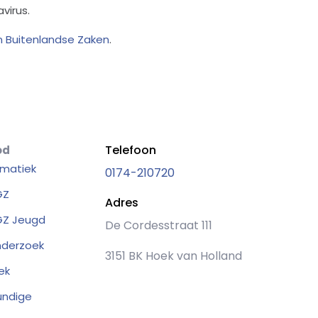
virus.
n Buitenlandse Zaken
.
Telefoon
od
matiek
0174-210720
GZ
Adres
Z Jeugd
De Cordesstraat 111
nderzoek
3151 BK Hoek van Holland
ek
undige