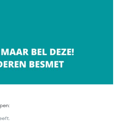
ppen:
eeft.