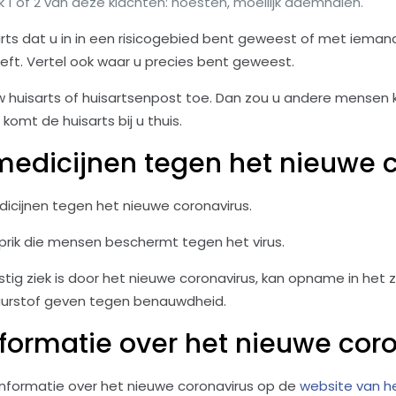
k 1 of 2 van deze klachten: hoesten, moeilijk ademhalen.
arts dat u in in een risicogebied bent geweest of met iema
eft. Vertel ook waar u precies bent geweest.
w huisarts of huisartsenpost toe. Dan zou u andere mense
 komt de huisarts bij u thuis.
 medicijnen tegen het nieuwe 
edicijnen tegen het nieuwe coronavirus.
 prik die mensen beschermt tegen het virus.
tig ziek is door het nieuwe coronavirus, kan opname in het z
zuurstof geven tegen benauwdheid.
formatie over het nieuwe cor
 informatie over het nieuwe coronavirus op de
website van h