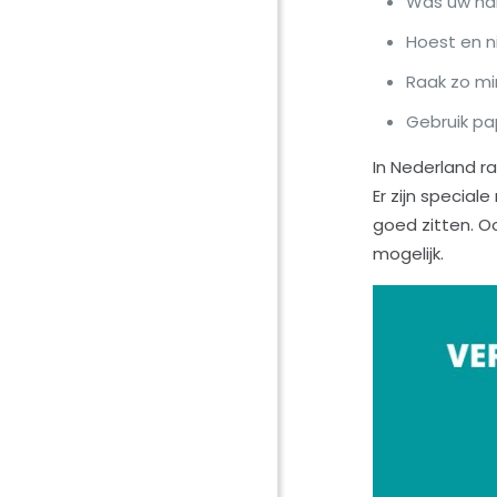
Was uw ha
Hoest en n
Raak zo mi
Gebruik pa
In Nederland 
Er zijn specia
goed zitten. O
mogelijk.