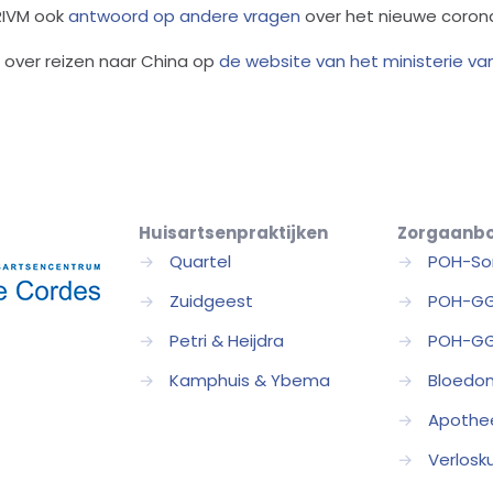
 RIVM ook
antwoord op andere vragen
over het nieuwe corona
s over reizen naar China op
de website van het ministerie va
Huisartsenpraktijken
Zorgaanb
→
Quartel
→
POH-So
→
Zuidgeest
→
POH-G
→
Petri & Heijdra
→
POH-GG
→
Kamphuis & Ybema
→
Bloedo
→
Apothe
→
Verlosk