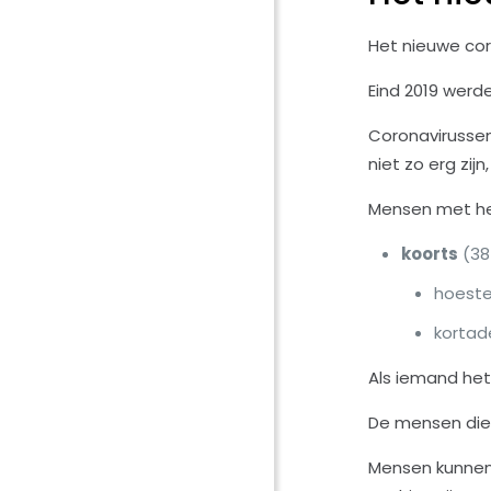
Het nieuwe cor
Eind 2019 werde
Coronavirussen 
niet zo erg zij
Mensen met he
koorts
(38
hoest
kortad
Als iemand het 
De mensen die 
Mensen kunnen h