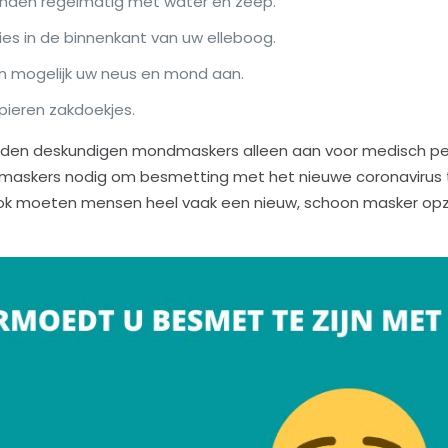
nden regelmatig met water en zeep.
ies in de binnenkant van uw elleboog.
n mogelijk uw neus en mond aan.
pieren zakdoekjes.
raden deskundigen mondmaskers alleen aan voor medisch pe
le maskers nodig om besmetting met het nieuwe coronaviru
ok moeten mensen heel vaak een nieuw, schoon masker opzett