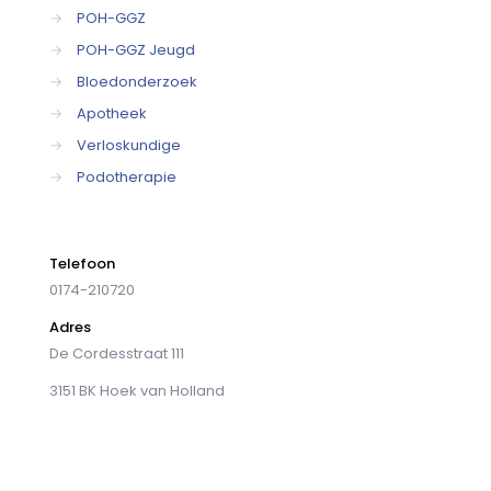
→
POH-GGZ
→
POH-GGZ Jeugd
→
Bloedonderzoek
→
Apotheek
→
Verloskundige
→
Podotherapie
Telefoon
0174-210720
Adres
De Cordesstraat 111
3151 BK Hoek van Holland