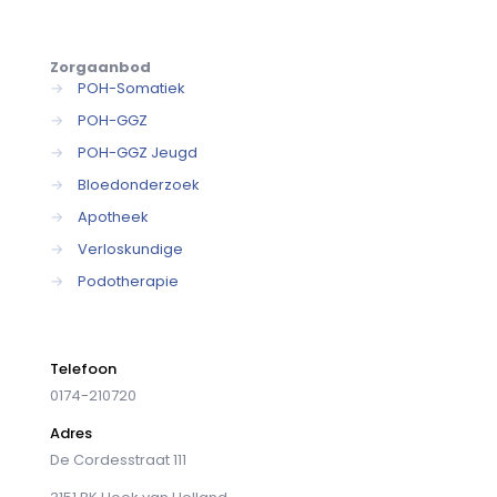
Zorgaanbod
→
POH-Somatiek
→
POH-GGZ
→
POH-GGZ Jeugd
→
Bloedonderzoek
→
Apotheek
→
Verloskundige
→
Podotherapie
Telefoon
0174-210720
Adres
De Cordesstraat 111