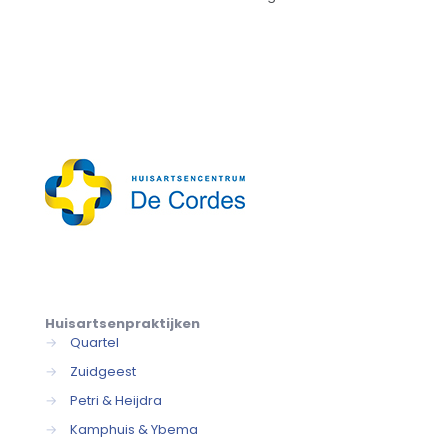
Huisartsenpraktijken
→
Quartel
→
Zuidgeest
→
Petri & Heijdra
→
Kamphuis & Ybema